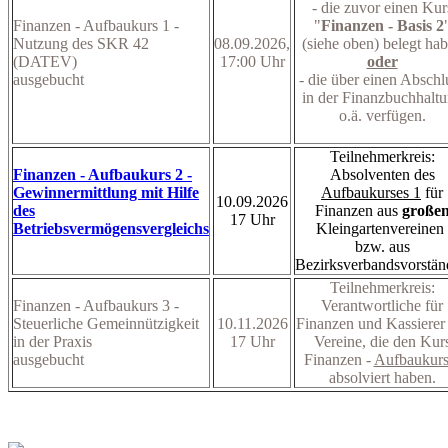
- die zuvor einen Kur
Finanzen - Aufbaukurs 1 -
"
Finanzen - Basis 2
Nutzung des SKR 42
08.09.2026,
(siehe oben) belegt ha
(DATEV)
17:00 Uhr
oder
ausgebucht
- die über einen Abschl
in der Finanzbuchhalt
o.ä. verfügen.
Teilnehmerkreis:
Finanzen - Aufbaukurs 2 -
Absolventen des
Gewinnermittlung mit Hilfe
Aufbaukurses 1
für
10.09.2026
des
Finanzen aus
große
17 Uhr
Betriebsvermögensvergleichs
Kleingartenvereinen
bzw. aus
Bezirksverbandsvorstä
Teilnehmerkreis:
Finanzen - Aufbaukurs 3 -
Verantwortliche für
Steuerliche Gemeinnützigkeit
10.11.2026
Finanzen und Kassierer
in der Praxis
17 Uhr
Vereine, die den Kur
ausgebucht
Finanzen -
Aufbaukurs
absolviert haben.