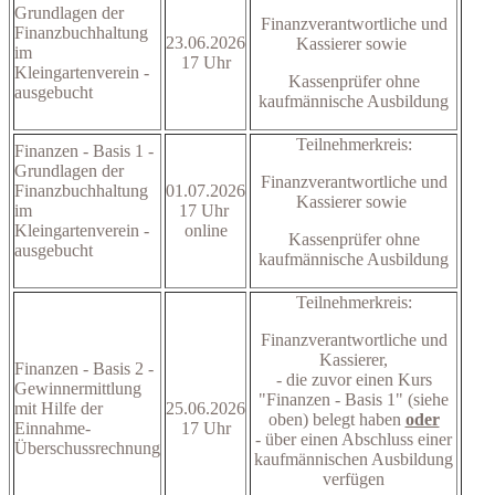
Grundlagen der
Finanzverantwortliche und
Finanzbuchhaltung
23.06.2026
Kassierer sowie
im
17 Uhr
Kleingartenverein -
Kassenprüfer ohne
ausgebucht
kaufmännische Ausbildung
Teilnehmerkreis:
Finanzen - Basis 1 -
Grundlagen der
Finanzverantwortliche und
Finanzbuchhaltung
01.07.2026
Kassierer sowie
im
17 Uhr
Kleingartenverein -
online
Kassenprüfer ohne
ausgebucht
kaufmännische Ausbildung
Teilnehmerkreis:
Finanzverantwortliche und
Kassierer,
Finanzen - Basis 2 -
- die zuvor einen Kurs
Gewinnermittlung
"Finanzen - Basis 1" (siehe
mit Hilfe der
25.06.2026
oben) belegt haben
oder
Einnahme-
17 Uhr
- über einen Abschluss einer
Überschussrechnung
kaufmännischen Ausbildung
verfügen